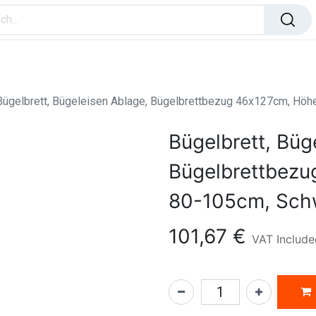
ome Improvement
Office Products
Toys & Games
Bügelbrett, Bügeleisen Ablage, Bügelbrettbezug 46x127cm, Hö
Bügelbrett, Büg
Bügelbrettbez
80-105cm, Sch
101,67
€
VAT Include