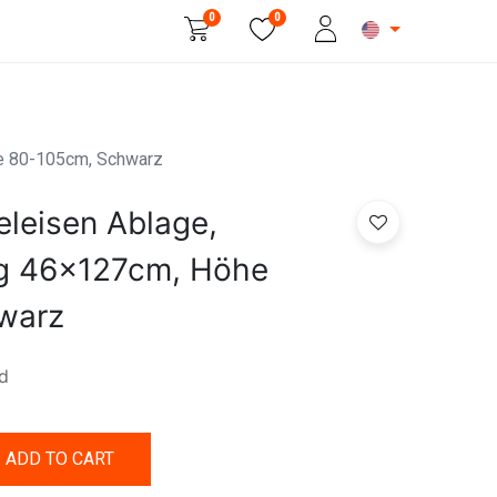
0
0
Beauty & Personal Care
he 80-105cm, Schwarz
eleisen Ablage,
ug 46x127cm, Höhe
warz
d
ADD TO CART