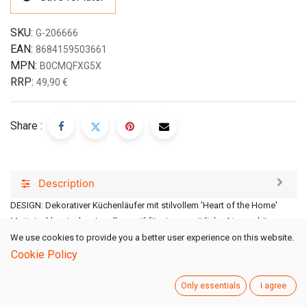
SKU:
G-206666
EAN:
8684159503661
MPN:
B0CMQFXG5X
RRP:
49,90
€
Share :
Description
DESIGN: Dekorativer Küchenläufer mit stilvollem 'Heart of the Home'
Motiv im klassischen Landhausstil für eine gemütliche Atmosphäre
RUTSCHFEST: Speziell entwickelte rutschfeste Unterseite sorgt für
We use cookies to provide you a better user experience on this website.
sicheren Stand in Küche und Flur
Cookie Policy
PFLEGELEICHT: Waschbarer Teppich für eine einfache Reinigung und
langanhaltende Sauberkeit
Only essentials
I agree
VIELSEITIG: Ideal geeignet als Läufer für Küche, Flur und andere