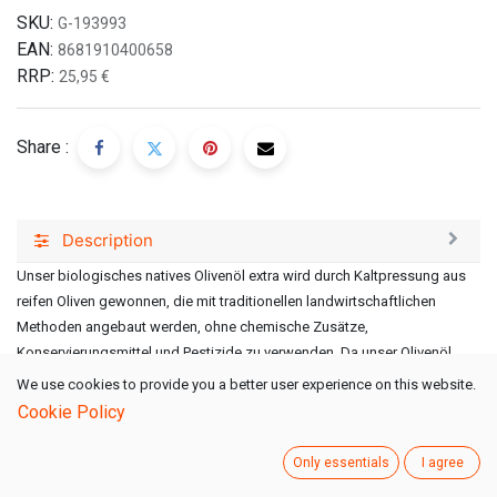
SKU:
G-193993
EAN:
8681910400658
RRP:
25,95
€
Share :
Description
Unser biologisches natives Olivenöl extra wird durch Kaltpressung aus
reifen Oliven gewonnen, die mit traditionellen landwirtschaftlichen
Methoden angebaut werden, ohne chemische Zusätze,
Konservierungsmittel und Pestizide zu verwenden. Da unser Olivenöl
während des Prozesses keinen hohen Temperaturen ausgesetzt wird,
We use cookies to provide you a better user experience on this website.
werden die darin enthaltenen bioaktiven Verbindungen nicht beschädigt.
Cookie Policy
Das aus Bio-Oliven durch Kaltpressung, Kneten und Verarbeitung unter
Only essentials
I agree
26ºC gewonnene Olivenfruchtfleisch gewährleistet, dass einige