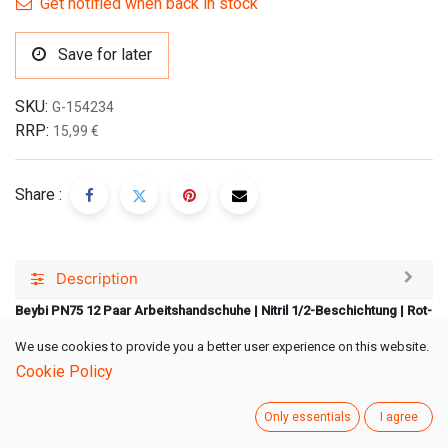
Get notified when back in stock
Save for later
SKU:
G-154234
RRP:
15,99
€
Share :
Description
Beybi PN75 12 Paar Arbeitshandschuhe | Nitril 1/2-Beschichtung | Rot-
Schwarz
We use cookies to provide you a better user experience on this website.
Die Beybi Pn7 Arbeitshandschuhe bestehen aus einem nahtlosen
Cookie Policy
Polyesterfutter, das für hohen Tragekomfort und Langlebigkeit sorgt. Die
halbbeschichtete Latexbeschichtung mit Crinkle-Struktur bietet eine
Only essentials
I agree
hervorragende Griffigkeit und Rutschfestigkeit. Das atmungsaktive